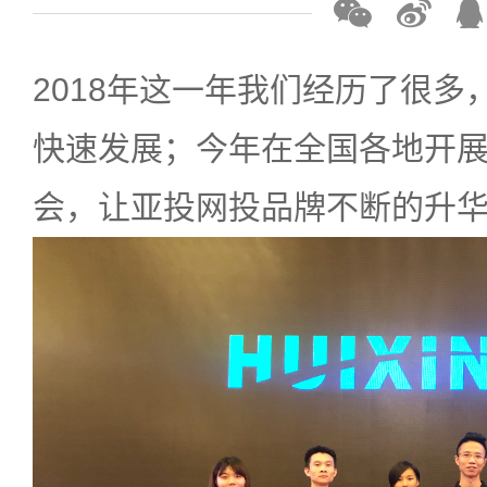
亚投(中国)中心
2018年这一年我们经历了很多
服务中心
快速发展；今年在全国各地开
会，让亚投网投品牌不断的升
EN
语言