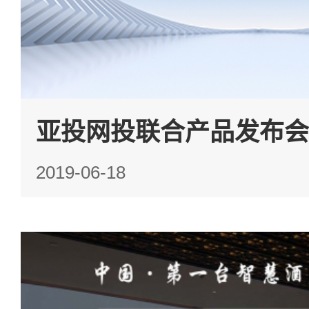
亚投网投联合产品发布会
2019-06-18