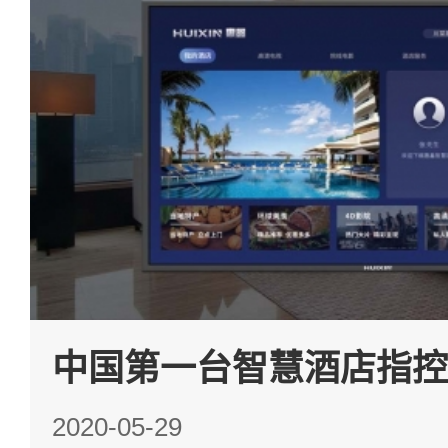
中国第一台智慧酒店指控
2020-05-29