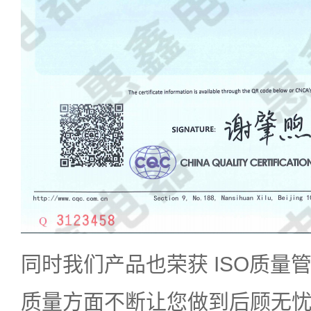
同时我们产品也荣获 ISO质量
质量方面不断让您做到后顾无