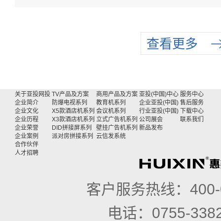
查看更多
关于亚投网投
TV产品及方案
商用产品及方案
亚投(中国)中心
服务中心
企业简介
防爆电视系列
教育机系列
企业亚投(中国)
售后服务
企业文化
X5款酒店机系列
会议机系列
行业亚投(中国)
下载中心
企业历程
X3款酒店机系列
立式广告机系列
公司展会
联系我们
企业荣誉
DID拼接屏系列
壁挂广告机系列
新品发布
企业案例
派对房拼接系列
云信发系统
合作伙伴
人才招聘
客户服务热线：
400
电话：
0755-338