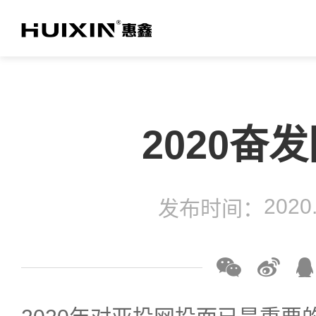
关于亚投网投
2020奋
TV产品及方案
2020
发布时间：
商用产品及方案