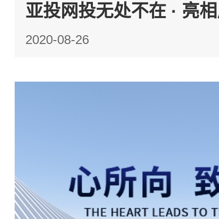
亚投网投无处不在 · 亮
2020-08-26