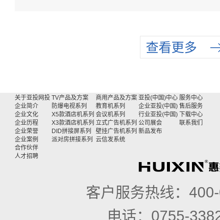
查看更多
关于亚投网投
TV产品及方案
商用产品及方案
亚投(中国)中心
服务中心
企业简介
防爆电视系列
教育机系列
企业亚投(中国)
售后服务
企业文化
X5款酒店机系列
会议机系列
行业亚投(中国)
下载中心
企业历程
X3款酒店机系列
立式广告机系列
公司展会
联系我们
企业荣誉
DID拼接屏系列
壁挂广告机系列
新品发布
企业案例
派对房拼接系列
云信发系统
合作伙伴
人才招聘
客户服务热线：
400
电话：
0755-338