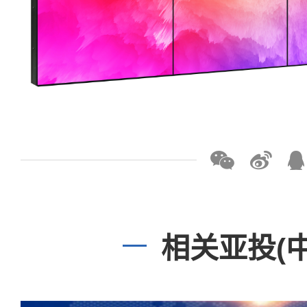
相关亚投(中