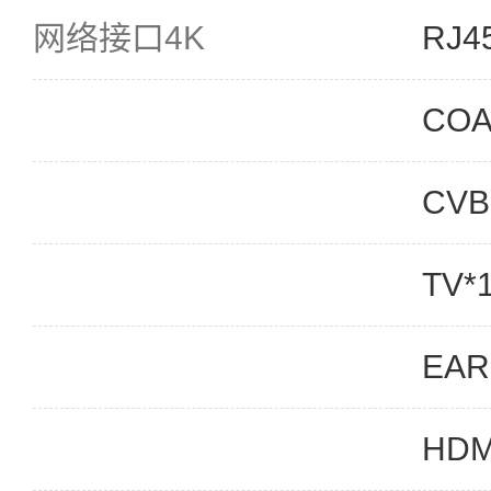
网络接口4K
RJ4
COA
CVB
TV*
EAR
HDM