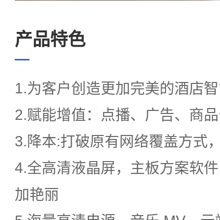
亚投(中国)中心
产品特色
服务中心
1.为客户创造更加完美的酒店
2.赋能增值：点播、广告、商
3.降本:打破原有网络覆盖方式
EN
4.全高清液晶屏，主板方案软
语言
加艳丽