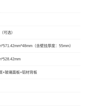
色（可选）
mm*571.42mm*48mm（含壁挂厚度：55mm）
m*528.42mm
框+玻璃面板+铝材背板