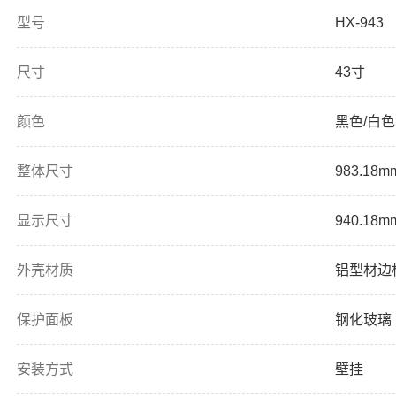
型号
HX-943
尺寸
43寸
颜色
黑色/白
整体尺寸
983.18
显示尺寸
940.18m
外壳材质
铝型材边
保护面板
钢化玻璃
安装方式
壁挂