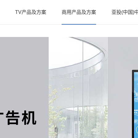
TV产品及方案
商用产品及方案
亚投(中国)
企业亚投(中
行业亚投(中
公司展会
壁挂广
机系列
系列
立式广告机系列
X3款酒店机系列
DID
新品发布