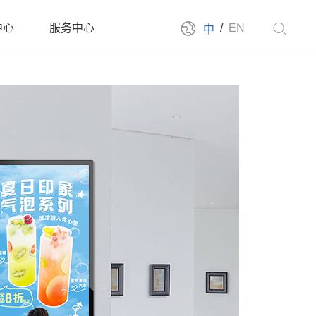
中心
服务中心
/
EN
中
国)
售后服务
国)
下载中心
联系我们
告机系列
云信发系统
拼接屏系列
派对房拼接系列