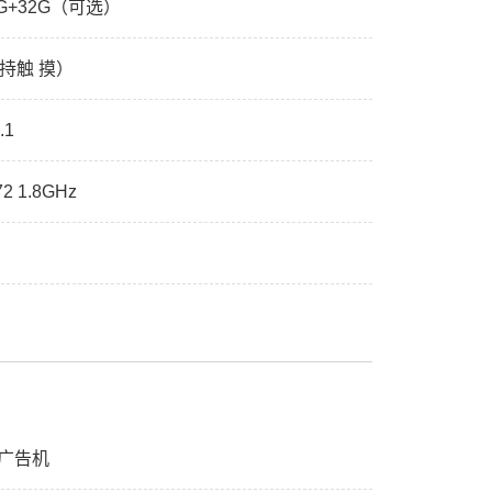
4G+32G（可选）
支持触 摸）
.1
72 1.8GHz
挂广告机